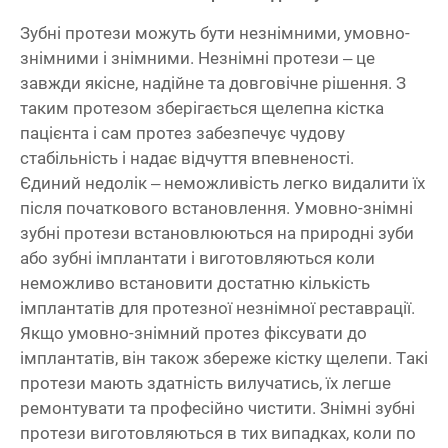
Зубні протези можуть бути незнімними, умовно-
знімними і знімними. Незнімні протези – це
завжди якісне, надійне та довговічне рішення. З
таким протезом зберігається щелепна кістка
пацієнта і сам протез забезпечує чудову
стабільність і надає відчуття впевненості.
Єдиний недолік – неможливість легко видалити їх
після початкового встановлення. Умовно-знімні
зубні протези встановлюються на природні зуби
або зубні імплантати і виготовляються коли
неможливо встановити достатню кількість
імплантатів для протезної незнімної реставрації.
Якщо умовно-знімний протез фіксувати до
імплантатів, він також збереже кістку щелепи. Такі
протези мають здатність вилучатись, їх легше
ремонтувати та професійно чистити. Знімні зубні
протези виготовляються в тих випадках, коли по