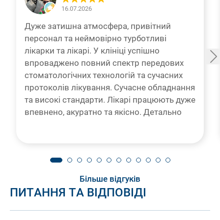
16.07.2026
Дуже затишна атмосфера, привітний
персонал та неймовірно турботливі
лікарки та лікарі. У клініці успішно
впроваджено повний спектр передових
стоматологічних технологій та сучасних
протоколів лікування. Сучасне обладнання
та високі стандарти. Лікарі працюють дуже
впевнено, акуратно та якісно. Детально
роз’яснюється кожен крок лікування,
постійно цікавляться моїм самопочуттям.
Все проходить абсолютно безболісно! Вже
5 років — тільки сюди, і рекомендую всім
знайомим! Щиро дякую команді клініки за
Більше відгуків
високий професіоналізм!
ПИТАННЯ ТА ВІДПОВІДІ
Відгуки автоматично перекладено Google Translate