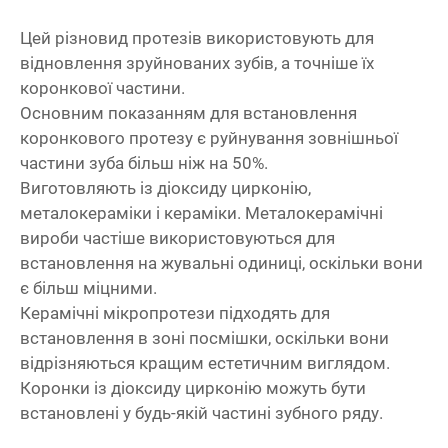
я
До
Цей різновид протезів використовують для
відновлення зруйнованих зубів, а точніше їх
коронкової частини.
Основним показанням для встановлення
коронкового протезу є руйнування зовнішньої
частини зуба більш ніж на 50%.
Виготовляють із діоксиду цирконію,
металокераміки і кераміки. Металокерамічні
вироби частіше використовуються для
встановлення на жувальні одиниці, оскільки вони
є більш міцними.
Керамічні мікропротези підходять для
встановлення в зоні посмішки, оскільки вони
відрізняються кращим естетичним виглядом.
Коронки із діоксиду цирконію можуть бути
встановлені у будь-якій частині зубного ряду.