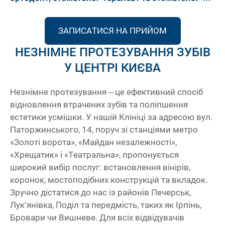
ортопед
ЗАПИСАТИСЯ НА ПРИЙОМ
НЕЗНІМНЕ ПРОТЕЗУВАННЯ ЗУБІВ
У ЦЕНТРІ КИЄВА
Незнімне протезування
– це ефективний спосіб
відновлення втрачених зубів та поліпшення
естетики усмішки. У нашій Клініці за адресою вул.
Паторжинського, 14, поруч зі станціями метро
«Золоті ворота», «Майдан незалежності»,
«Хрещатик» і «Театральна», пропонується
широкий вибір послуг: встановлення вінірів,
коронок, мостоподібних конструкцій та вкладок.
Зручно дістатися до нас із районів Печерськ,
Лук’янівка, Поділ та передмість, таких як Ірпінь,
Бровари чи Вишневе. Для всіх відвідувачів