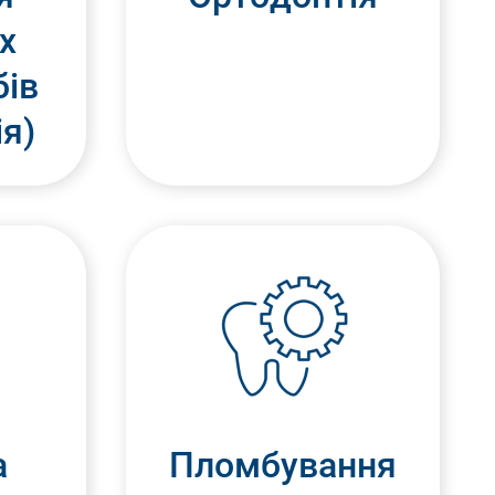
х
бів
ія)
а
Пломбування