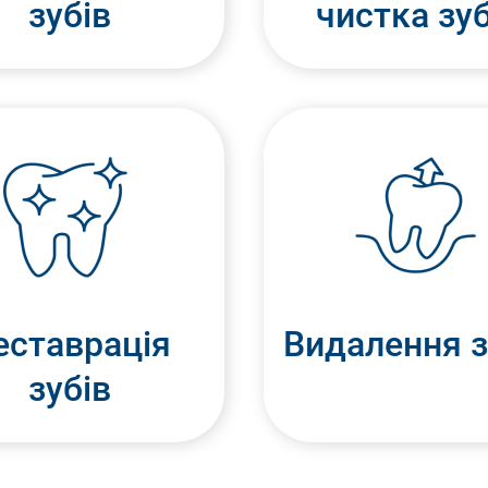
зубів
чистка зуб
еставрація
Видалення з
зубів