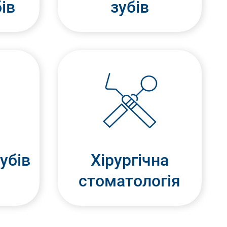
ів
зубів
убів
Хірургічна
стоматологія