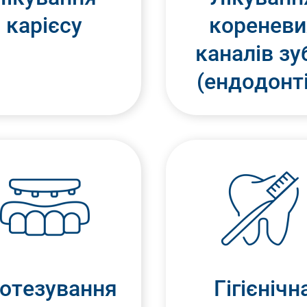
карієсу
кореневи
каналів зу
(ендодонт
отезування
Гігієнічн