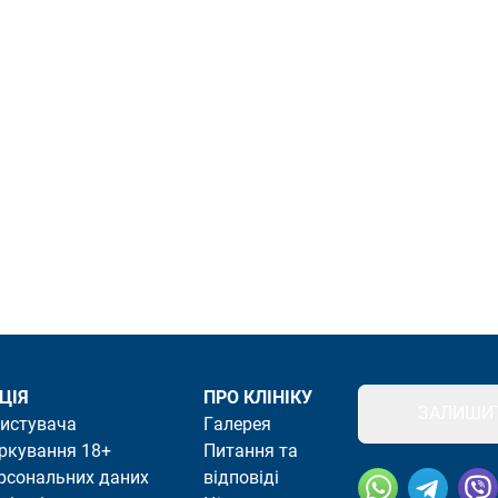
ЦІЯ
ПРО КЛІНІКУ
ЗАЛИШИТ
ристувача
Галерея
ркування 18+
Питання та
ерсональних даних
відповіді
Посилання скоп