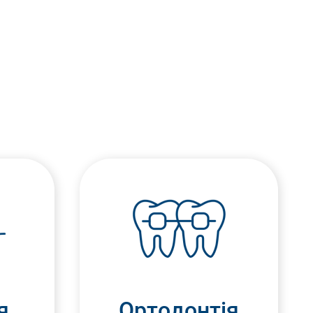
я
Ортодонтія