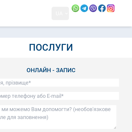
Посилання скопійовано
Відвідайт
Відвід
UA
+38 0 (68) 230-83-88
м. Київ, 01001
ПН - ПТ: 10:00 - 18:00 СБ: 10:00 - 17:00 НД: вихідний
ПОСЛУГИ
ОНЛАЙН - ЗАПИС
'я, прізвище*
мер телефону або E-mail*
 ми можемо Вам допомогти?