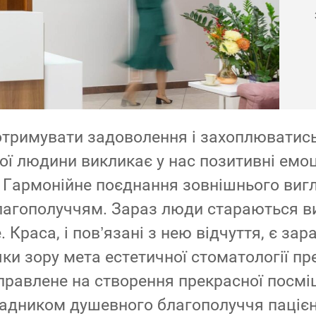
отримувати задоволення і захоплюватись
ї людини викликає у нас позитивні емоції
. Гармонійне поєднання зовнішнього вигл
благополуччям. Зараз люди стараються 
 Краса, і пов’язані з нею відчуття, є зар
чки зору мета естетичної стоматології 
правлене на створення прекрасної посмі
адником душевного благополуччя пацієн