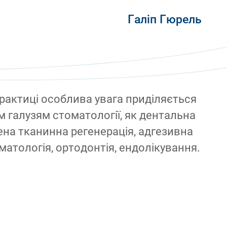
Галіп Гюрель
практиці особлива увага приділяється
м галузям стоматології, як дентальна
лена тканинна регенерація, адгезивна
матологія, ортодонтія, ендолікування.