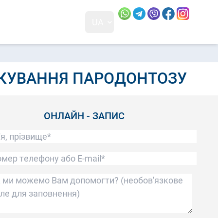
Посилання скопійовано
Відвідайт
Відвід
UA
+38 0 (68) 230-83-88
м. Київ, 01001
ПН - ПТ: 10:00 - 18:00 СБ: 10:00 - 17:00 НД: вихідний
ІКУВАННЯ ПАРОДОНТОЗУ
ОНЛАЙН - ЗАПИС
'я, прізвище*
мер телефону або E-mail*
 ми можемо Вам допомогти?