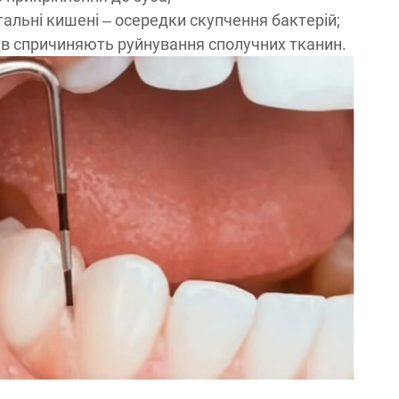
льні кишені – осередки скупчення бактерій;
ів спричиняють руйнування сполучних тканин.