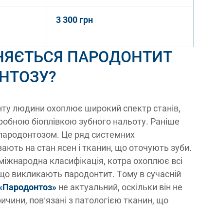
3 300 грн
ЗНЯЄТЬСЯ ПАРОДОНТИТ
НТОЗУ?
ту людини охоплює широкий спектр станів,
ікробною біоплівкою зубного нальоту. Раніше
 пародонтозом. Це ряд системних
ають на стан ясен і тканин, що оточують зуби.
 міжнародна класифікація, котра охоплює всі
 що викликають пародонтит. Тому в сучасній
 «Пародонтоз»
не актуальний, оскільки він не
ричини, пов’язані з патологією тканин, що