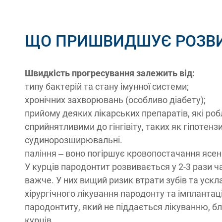
ЩО ПРИШВИДШУЄ РОЗВ
Швидкість прогресування залежить від:
типу бактерій та стану імунної системи;
хронічних захворювань (особливо діабету);
прийому деяких лікарських препаратів, які роб
сприйнятливими до гінгівіту, таких як гіпотенз
судинорозширювальні.
паління – воно погіршує кровопостачання ясен
У курців пародонтит розвивається у 2-3 рази ч
важче. У них вищий ризик втрати зубів та ускл
хірургічного лікування пародонту та імплантаці
пародонтиту, який не піддається лікуванню, б
курців.