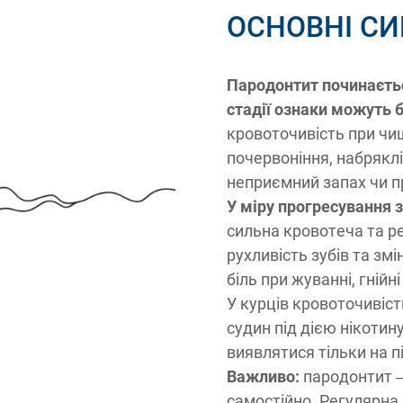
ОСНОВНІ С
Пародонтит починається
стадії ознаки можуть 
кровоточивість при чищ
почервоніння, набряклі
неприємний запах чи пр
У міру прогресування 
сильна кровотеча та ре
рухливість зубів та змі
біль при жуванні, гнійн
У курців кровоточивіс
судин під дією нікотин
виявлятися тільки на пі
Важливо:
пародонтит –
самостійно. Регулярна 