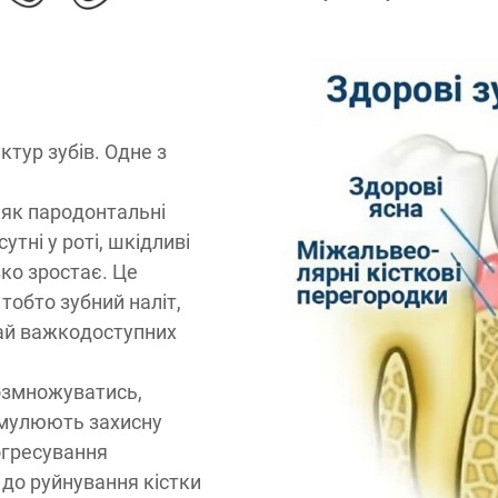
ктур зубів. Одне з
 як пародонтальні
утні у роті, шкідливі
ізко зростає. Це
 тобто зубний наліт,
чай важкодоступних
розмножуватись,
имулюють захисну
рогресування
до руйнування кістки