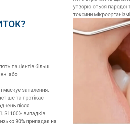
утворюються пародонта
токсини мікроорганізм
ИТОК?
лять пацієнтів більш
ивні або
 і маскує запалення.
астіше та протікає
аднень після
ї. Зі 100% випадків
лизько 90% припадає на