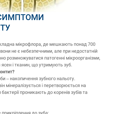
 СИМПТОМИ
ТУ
складна мікрофлора, де мешкають понад 700
і вони не є небезпечними, але при недостатній
ивно розмножуватися патогенні мікроорганізми,
ясен і тканин, що утримують зуб.
донтит?
би – накопичення зубного нальоту.
він мінералізується і перетворюється на
м бактерії проникають до коренів зубів та
 прикріплення до зуба;