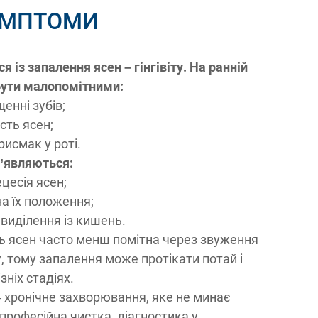
ИМПТОМИ
 із запалення ясен – гінгівіту. На ранній
бути малопомітними:
енні зубів;
сть ясен;
исмак у роті.
з’являються:
цесія ясен;
на їх положення;
і виділення із кишень.
ть ясен часто менш помітна через звуження
у, тому запалення може протікати потай і
зніх стадіях.
 хронічне захворювання, яке не минає
професійна чистка, діагностика у