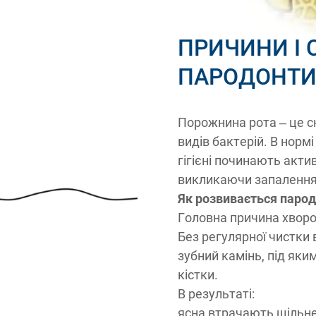
ПРИЧИНИ І
ПАРОДОНТИ
Порожнина рота – це 
видів бактерій. В норм
гігієні починають акт
викликаючи запалення 
Як розвивається паро
Головна причина хворо
Без регулярної чистки 
зубний камінь, під яки
кістки.
В результаті:
ясна втрачають щільне