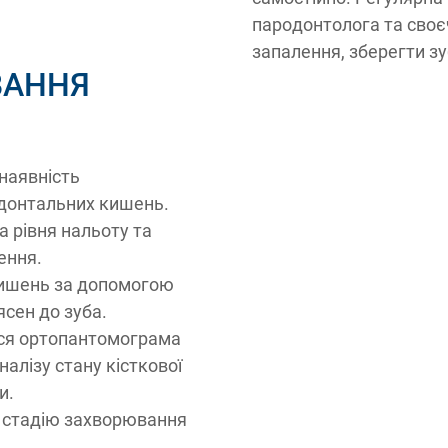
пародонтолога та своє
запалення, зберегти зу
ВАННЯ
Після
До
 наявність
родонтальних кишень.
 рівня нальоту та
ення.
ишень за допомогою
ясен до зуба.
ся ортопантомограма
алізу стану кісткової
и.
и стадію захворювання