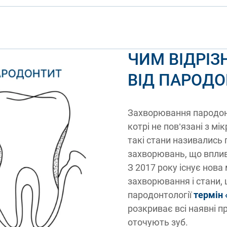
ЧИМ ВІДРІ
ВІД ПАРОДО
Захворювання пародон
котрі не пов’язані з м
такі стани називались
захворювань, що вплив
З 2017 року існує нова
захворювання і стани,
пародонтології
термін
розкриває всі наявні п
оточують зуб.