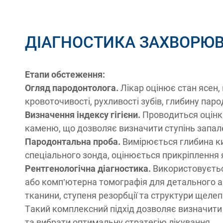
ДІАГНОСТИКА ЗАХВОРЮ
Етапи обстеження:
Огляд пародонтолога.
Лікар оцінює стан ясен,
кровоточивості, рухливості зубів, глибину па
Визначення індексу гігієни.
Проводиться оцінка
каменю, що дозволяє визначити ступінь запал
Пародонтальна проба.
Вимірюється глибина к
спеціального зонда, оцінюється прикріплення 
Рентгенологічна діагностика.
Використовуєть
або комп’ютерна томографія для детального ан
тканини, ступеня резорбції та структури щелеп
Такий комплексний підхід дозволяє визначит
та вибрати оптимальну стратегію лікування.