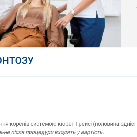
ОНТОЗУ
ня коренів системою кюрет Грейсі (половина однієї
ьне після процедури входять у вартість.