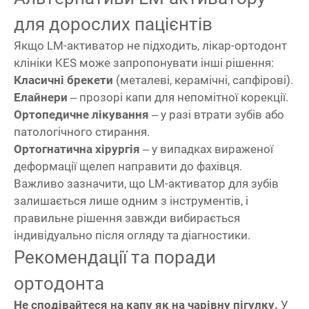
для дорослих пацієнтів
Якщо LM-активатор не підходить, лікар-ортодонт
клініки KES може запропонувати інші рішення:
Класичні брекети
(металеві, керамічні, сапфірові).
Елайнери
– прозорі капи для непомітної корекції.
Ортопедичне лікування
– у разі втрати зубів або
патологічного стирання.
Ортогнатична хірургія
– у випадках вираженої
деформації щелеп направити до фахівця.
Важливо зазначити, що LM-активатор для зубів
залишається лише одним з інструментів, і
правильне рішення завжди вибирається
індивідуально після огляду та діагностики.
Рекомендації та поради
ортодонта
Не сподівайтеся на капу як на чарівну пігулку.
У