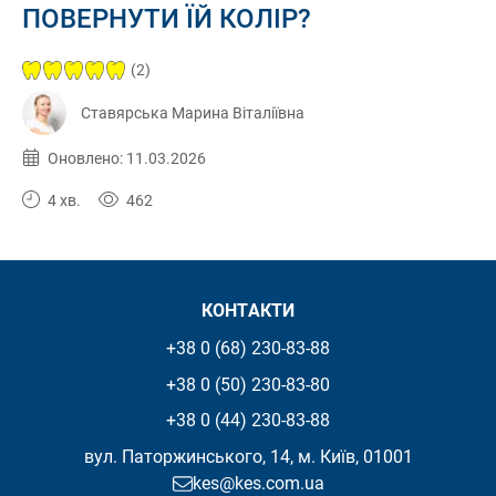
ПОВЕРНУТИ ЇЙ КОЛІР?
(2)
Ставярська Марина Віталіївна
Опубліковано:
11.03.2026
Оновлено: 11.03.2026
4 хв.
462
КОНТАКТИ
+38 0 (68) 230-83-88
+38 0 (50) 230-83-80
+38 0 (44) 230-83-88
вул. Паторжинського, 14, м. Київ, 01001
kes@kes.com.ua