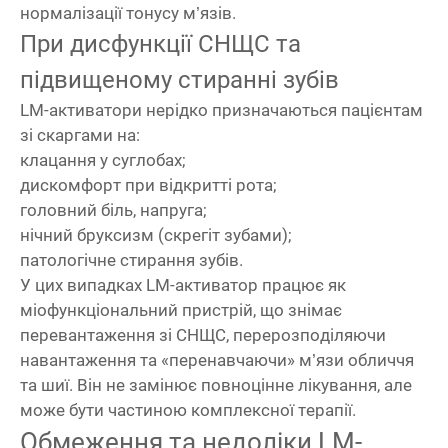
нормалізації тонусу м’язів.
При дисфункції СНЩС та
підвищеному стиранні зубів
LM-активатори нерідко призначаються пацієнтам
зі скаргами на:
клацання у суглобах;
дискомфорт при відкритті рота;
головний біль, напруга;
нічний бруксизм (скрегіт зубами);
патологічне стирання зубів.
У цих випадках LM-активатор працює як
міофункціональний пристрій, що знімає
перевантаження зі СНЩС, перерозподіляючи
навантаження та «перенавчаючи» м’язи обличчя
та шиї. Він не замінює повноцінне лікування, але
може бути частиною комплексної терапії.
Обмеження та недоліки LM-