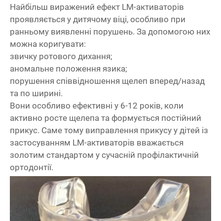
Найбільш виражений ефект LM-активаторів
проявляється у дитячому віці, особливо при
ранньому виявленні порушень. За допомогою них
можна коригувати:
звичку ротового дихання;
аномальне положення язика;
порушення співвідношення щелеп вперед/назад
та по ширині.
Вони особливо ефективні у 6-12 років, коли
активно росте щелепа та формується постійний
прикус. Саме тому
виправлення прикусу у дітей
із
застосуванням LM-активаторів вважається
золотим стандартом у сучасній профілактичній
ортодонтії.