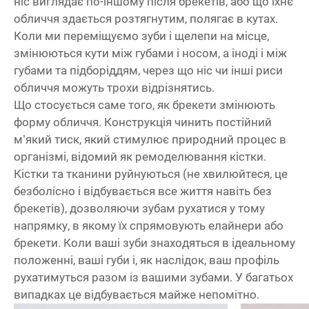
ніс виглядає по-іншому після брекетів, або що їхнє
обличчя здається розтягнутим, полягає в кутах.
Коли ми переміщуємо зуби і щелепи на місце,
змінюються кути між губами і носом, а іноді і між
губами та підборіддям, через що ніс чи інші риси
обличчя можуть трохи відрізнятись.
Що стосується саме того, як брекети змінюють
форму обличчя. Конструкція чинить постійний
м’який тиск, який стимулює природний процес в
організмі, відомий як ремоделювання кістки.
Кістки та тканини руйнуються (не хвилюйтеся, це
безболісно і відбувається все життя навіть без
брекетів), дозволяючи зубам рухатися у тому
напрямку, в якому їх спрямовують елайнери або
брекети. Коли ваші зуби знаходяться в ідеальному
положенні, ваші губи і, як наслідок, ваш профіль
рухатимуться разом із вашими зубами. У багатьох
випадках це відбувається майже непомітно.