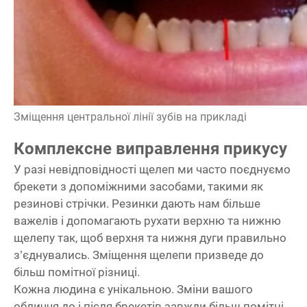
Зміщення центральної лінії зубів на прикладі
Комплексне виправлення прикусу
У разі невідповідності щелеп ми часто поєднуємо
брекети з допоміжними засобами, такими як
резинові стрічки. Резинки дають нам більше
важелів і допомагають рухати верхню та нижню
щелепу так, щоб верхня та нижня дуги правильно
з’єднувались. Зміщення щелепи призведе до
більш помітної різниці.
Кожна людина є унікальною. Зміни вашого
обличчя до і після брекетів завжди більш помітні