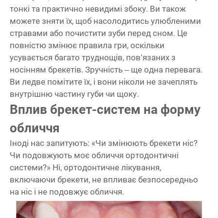
тонкі та практично невидимі збоку. Ви також
можете зняти їх, щоб насолодитись улюбленими
стравами або почистити зуби перед сном. Це
повністю змінює правила гри, оскільки
усувається багато труднощів, пов’язаних з
носінням брекетів. Зручність – ще одна перевага.
Ви ледве помітите їх, і вони ніколи не зачеплять
внутрішню частину губи чи щоку.
Вплив брекет-систем на форму
обличчя
Іноді нас запитують: «Чи змінюють брекети ніс?
Чи подовжують моє обличчя ортодонтичні
системи?» Ні, ортодонтичне лікування,
включаючи брекети, не впливає безпосередньо
на ніс і не подовжує обличчя.