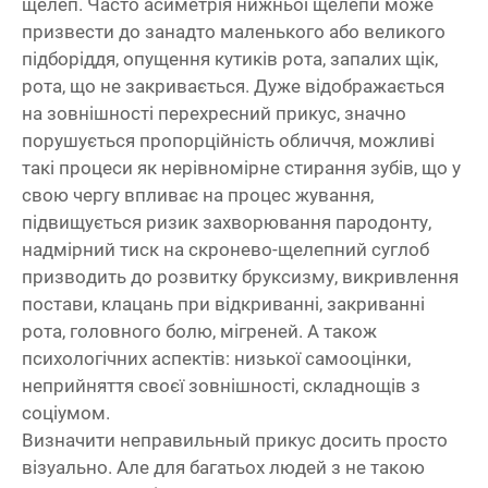
щелеп. Часто асиметрія нижньої щелепи може
призвести до занадто маленького або великого
підборіддя, опущення кутиків рота, запалих щік,
рота, що не закривається. Дуже відображається
на зовнішності перехресний прикус, значно
порушується пропорційність обличчя, можливі
такі процеси як нерівномірне стирання зубів, що у
свою чергу впливає на процес жування,
підвищується ризик захворювання пародонту,
надмірний тиск на скронево-щелепний суглоб
призводить до розвитку бруксизму, викривлення
постави, клацань при відкриванні, закриванні
рота, головного болю, мігреней. А також
психологічних аспектів: низької самооцінки,
неприйняття своєї зовнішності, складнощів з
соціумом.
Визначити неправильный прикус досить просто
візуально. Але для багатьох людей з не такою