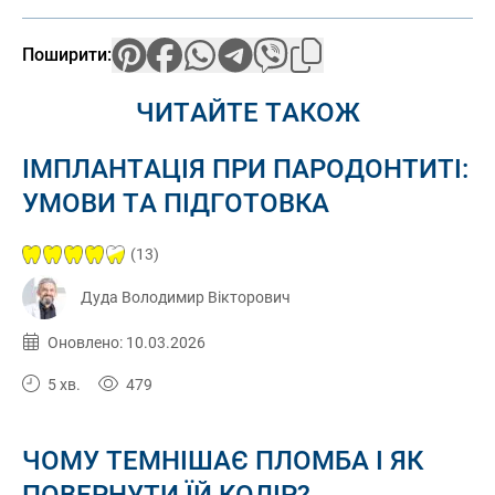
Поширити:
ЧИТАЙТЕ ТАКОЖ
ІМПЛАНТАЦІЯ ПРИ ПАРОДОНТИТІ:
УМОВИ ТА ПІДГОТОВКА
(13)
Дуда Володимир Вікторович
Опубліковано:
10.03.2026
Оновлено: 10.03.2026
5 хв.
479
ЧОМУ ТЕМНІШАЄ ПЛОМБА І ЯК
ПОВЕРНУТИ ЇЙ КОЛІР?