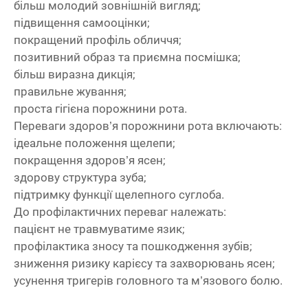
більш молодий зовнішній вигляд;
підвищення самооцінки;
покращений профіль обличчя;
позитивний образ та приємна посмішка;
більш виразна дикція;
правильне жування;
проста гігієна порожнини рота.
Переваги здоров’я порожнини рота включають:
ідеальне положення щелепи;
покращення здоров’я ясен;
здорову структура зуба;
підтримку функції щелепного суглоба.
До профілактичних переваг належать:
пацієнт не травмуватиме язик;
профілактика зносу та пошкодження зубів;
зниження ризику карієсу та захворювань ясен;
усунення тригерів головного та м’язового болю.