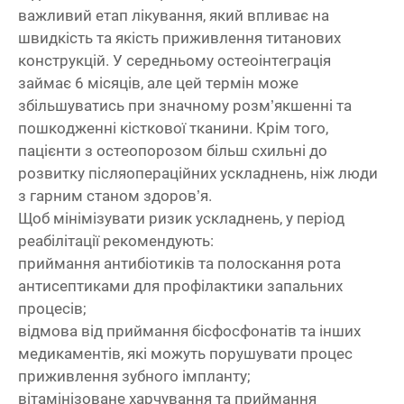
важливий етап лікування, який впливає на
швидкість та якість приживлення титанових
конструкцій. У середньому остеоінтеграція
займає 6 місяців, але цей термін може
збільшуватись при значному розм’якшенні та
пошкодженні кісткової тканини. Крім того,
пацієнти з остеопорозом більш схильні до
розвитку післяопераційних ускладнень, ніж люди
з гарним станом здоров’я.
Щоб мінімізувати ризик ускладнень, у період
реабілітації рекомендують:
приймання антибіотиків та полоскання рота
антисептиками для профілактики запальних
процесів;
відмова від приймання бісфосфонатів та інших
медикаментів, які можуть порушувати процес
приживлення зубного імпланту;
вітамінізоване харчування та приймання