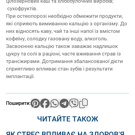
цілозернових каш та хлібобулочних виробів;
сухофруктів.
При остеопорозі необхідно обмежити продукти,
які сприяють вимиванню кальцію з організму. До
них відносять каву, чай та інші напої із вмістом
кофеїну, солодку газовану воду, алкоголь.
Засвоєнню кальцію також заважає надлишок
цукру та солі в раціоні, часте вживання страв із
трансжирами. Дотримання збалансованої дієти
сприятливо впливає стан зубів і результати
імплантації.
Поширити:
ЧИТАЙТЕ ТАКОЖ
ЯК СТРЕС ВПЛИВАЄ НА ЗДОРОВ’Я