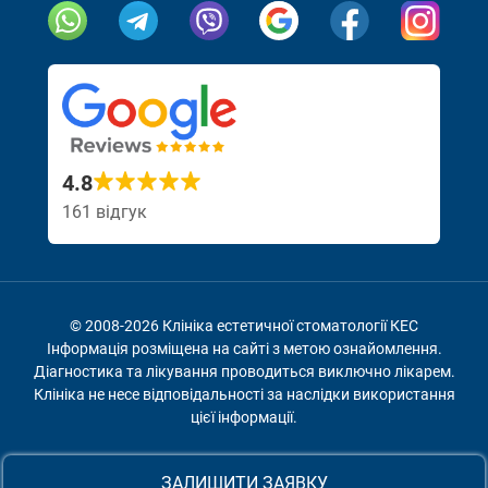
Посилання скопійовано
Відвідайте на
Відві
4.8
161 відгук
© 2008-2026 Клініка естетичної стоматології КЕС
Інформація розміщена на сайті з метою ознайомлення.
Діагностика та лікування проводиться виключно лікарем.
Клініка не несе відповідальності за наслідки використання
цієї інформації.
йте нашу Facebook сторінку
йте нашу Facebook сторінку
йте нашу Facebook сторінку
двідайте нашу Instagram сторінку
двідайте нашу Instagram сторінку
двідайте нашу Instagram сторінку
ЗАЛИШИТИ ЗАЯВКУ