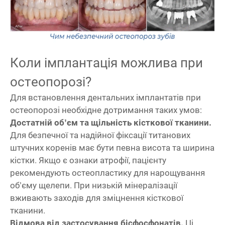
Коли імплантація можлива при
остеопорозі?
Для встановлення дентальних імплантатів при
остеопорозі необхідне дотримання таких умов:
Достатній об’єм та щільність кісткової тканини.
Для безпечної та надійної фіксації титанових
штучних коренів має бути певна висота та ширина
кістки. Якщо є ознаки атрофії, пацієнту
рекомендують остеопластику для нарощування
об’єму щелепи. При низькій мінералізації
вживають заходів для зміцнення кісткової
тканини.
Відмова від застосування бісфосфонатів.
Ці