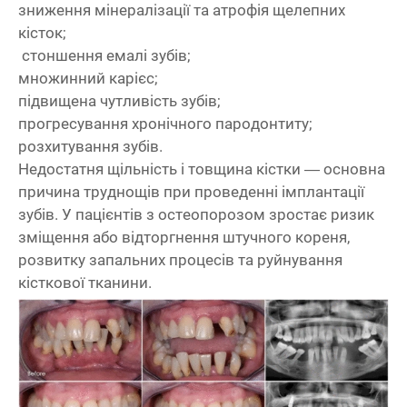
зниження мінералізації та атрофія щелепних
кісток;
стоншення емалі зубів;
множинний карієс;
підвищена чутливість зубів;
прогресування хронічного пародонтиту;
розхитування зубів.
Недостатня щільність і товщина кістки — основна
причина труднощів при проведенні імплантації
зубів. У пацієнтів з остеопорозом зростає ризик
зміщення або відторгнення штучного кореня,
розвитку запальних процесів та руйнування
кісткової тканини.