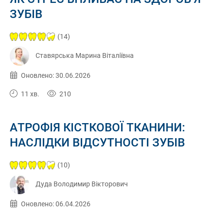
ЗУБІВ
(14)
Ставярська Марина Віталіївна
Опубліковано:
30.06.2026
Оновлено: 30.06.2026
11 хв.
210
АТРОФІЯ КІСТКОВОЇ ТКАНИНИ:
НАСЛІДКИ ВІДСУТНОСТІ ЗУБІВ
(10)
Дуда Володимир Вікторович
Опубліковано:
06.04.2026
Оновлено: 06.04.2026