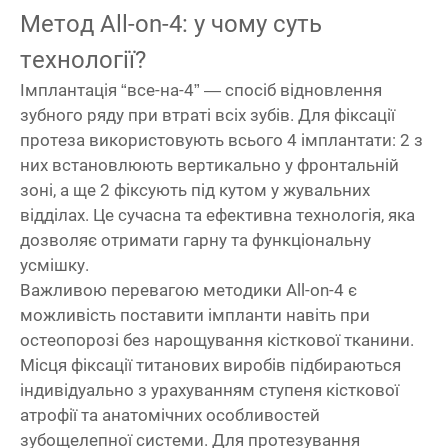
Метод All-on-4: у чому суть
технології?
Імплантація “все-на-4” — спосіб відновлення
зубного ряду при втраті всіх зубів. Для фіксації
протеза використовують всього 4 імплантати: 2 з
них встановлюють вертикально у фронтальній
зоні, а ще 2 фіксують під кутом у жувальних
відділах. Це сучасна та ефективна технологія, яка
дозволяє отримати гарну та функціональну
усмішку.
Важливою перевагою методики All-on-4 є
можливість поставити імпланти навіть при
остеопорозі без нарощування кісткової тканини.
Місця фіксації титанових виробів підбираються
індивідуально з урахуванням ступеня кісткової
атрофії та анатомічних особливостей
зубощелепної системи. Для протезування