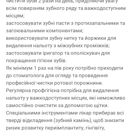
чистити зуби 2 рази на день, приділяючи увагу
всім поверхням зубного ряду та важкодоступним
місцям;
застосовувати зубні пасти з протизапальними та
загоювальними компонентами;
використовувати зубну нитку та йоржики для
видалення нальоту з міжзубних проміжків;
застосовувати іригатор та ополіскувач для
покращення гігієни зубів.
Як мінімум 1 раз на пів року потрібно приходити
до стоматолога для огляду та проведення
професійної чистки ротової порожнини.
Регулярна профгігієна потрібна для видалення
нальоту у важкодоступних місцях, які неможливо
самостійно очистити за допомогою щітки.
Спеціальними інструментами лікар прибирає всі
тверді відкладення (зубний камінь), щоб знизити
ризик розвитку периімплантиту, гінгівіту,