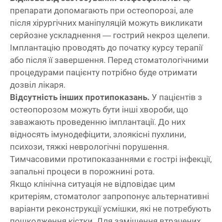
препарати допомагають при остеопорозі, але
після хірургічних маніпуляцій можуть викликати
серйозне ускладнення — гострий некроз щелепи.
Імплантацію проводять до початку курсу терапії
або після її завершення. Перед стоматологічними
процедурами пацієнту потрібно буде отримати
дозвіл лікаря.
Відсутність інших протипоказань.
У пацієнтів з
остеопорозом можуть бути інші хвороби, що
заважають проведенню імплантації. До них
відносять імунодефіцити, злоякісні пухлини,
психози, тяжкі неврологічні порушення.
Тимчасовими протипоказаннями є гострі інфекції,
запальні процеси в порожнині рота.
Якщо клінічна ситуація не відповідає цим
критеріям, стоматолог запропонує альтернативні
варіанти реконструкції усмішки, які не потребують
пошкодження кістки. Для заміщення втрачених