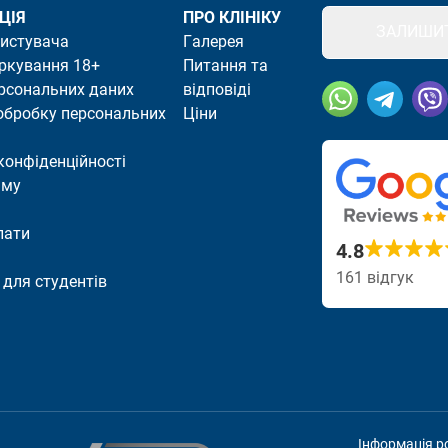
ЦІЯ
ПРО КЛІНІКУ
ЗАЛИШИТ
ристувача
Галерея
ркування 18+
Питання та
ерсональних даних
відповіді
Посилання скоп
обробку персональних
Ціни
конфіденційності
аму
лати
4.8
161 відгук
для студентів
Інформація р