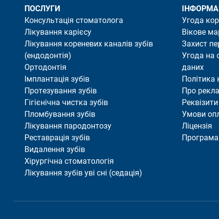
ПОСЛУГИ
ІНФОРМА
Консультація стоматолога
Угода ко
Лікування карієсу
Вікове ма
Лікування кореневих каналів зубів
Захист п
(ендодонтія)
Угода на 
Ортодонтія
даних
Імплантація зубів
Політика 
Протезування зубів
Про рекл
Гігієнічна чистка зубів
Реквізити
Пломбування зубів
Умови оп
Лікування пародонтозу
Ліцензія
Реставрація зубів
Програма 
Видалення зубів
Хірургічна стоматологія
Лікування зубів уві сні (седація)