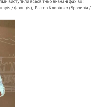
ями виступили всесвітньо визнані фахівці:
рія / Франція), Віктор Клавіджо (Бразилія /