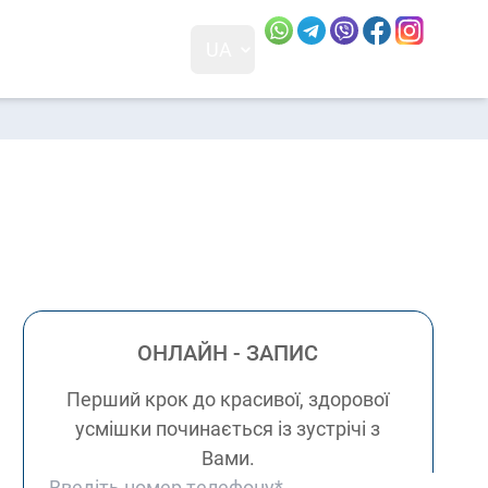
Посилання скопійовано
Відвідайт
Відвід
UA
+38 0 (68) 230-83-88
м. Київ, 01001
ПН - ПТ: 10:00 - 18:00 СБ: 10:00 - 17:00 НД: вихідний
ОНЛАЙН - ЗАПИС
Перший крок до красивої, здорової
усмішки починається із зустрічі з
Вами.
Номер телефону