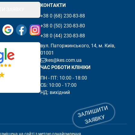
КОНТАКТИ
И ЗАЯВКУ
+38 0 (68) 230-83-88
+38 0 (50) 230-83-80
ійовано
Відвідайте нашу Facebook сторінку
Відвідайте нашу Instagram сторінку
+38 0 (44) 230-83-88
вул. Паторжинського, 14, м. Київ,
01001
kes@kes.com.ua
ЧАС РОБОТИ КЛІНІКИ
ПН - ПТ: 10:00 - 18:00 

СБ: 10:00 - 17:00

З
А
Л
И
Ш
И
Т
И
З
А
Я
В
К
У
озміщена на сайті з метою ознайомлення.