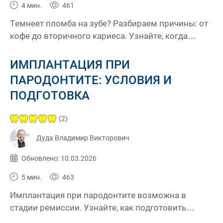
4 мин.
461
Темнеет пломба на зубе? Разбираем причины: от
кофе до вторичного кариеса. Узнайте, когда
нужна замена, а когда поможет полировка.
Запишитесь на диагностику!
ИМПЛАНТАЦИЯ ПРИ
ПАРОДОНТИТЕ: УСЛОВИЯ И
ПОДГОТОВКА
(2)
Дуда Владимир Викторович
Опубликовано:
10.03.2026
Обновлено: 10.03.2026
5 мин.
463
Имплантация при пародонтите возможна в
стадии ремиссии. Узнайте, как подготовить
полость, избежать периимплантита и сохранить