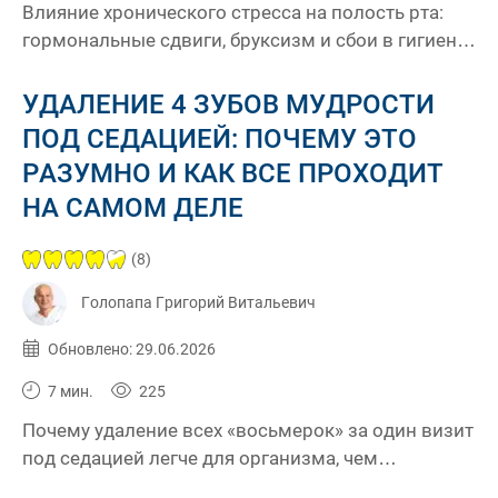
Влияние хронического стресса на полость рта:
гормональные сдвиги, бруксизм и сбои в гигиене.
Практические подходы к снижению
неблагоприятного воздействия в периоды
УДАЛЕНИЕ 4 ЗУБОВ МУДРОСТИ
повышенной нагрузки и рекомендации клиники
ПОД СЕДАЦИЕЙ: ПОЧЕМУ ЭТО
KES
РАЗУМНО И КАК ВСЕ ПРОХОДИТ
НА САМОМ ДЕЛЕ
(8)
Голопапа Григорий Витальевич
Опубликовано:
29.06.2026
Обновлено: 29.06.2026
7 мин.
225
Почему удаление всех «восьмерок» за один визит
под седацией легче для организма, чем
поэтапное лечение. Детали операции, риски и