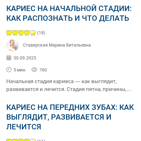
импланты на годы. Консультация в Киеве!
КАРИЕС НА НАЧАЛЬНОЙ СТАДИИ:
КАК РАСПОЗНАТЬ И ЧТО ДЕЛАТЬ
(18)
Ставярская Марина Витальевна
Опубликовано:
30.09.2025
5 мин.
760
Начальная стадия кариеса — как выглядит,
развивается и лечится. Стадия пятна, причины,
диагностика и профилактика кариеса
КАРИЕС НА ПЕРЕДНИХ ЗУБАХ: КАК
ВЫГЛЯДИТ, РАЗВИВАЕТСЯ И
ЛЕЧИТСЯ