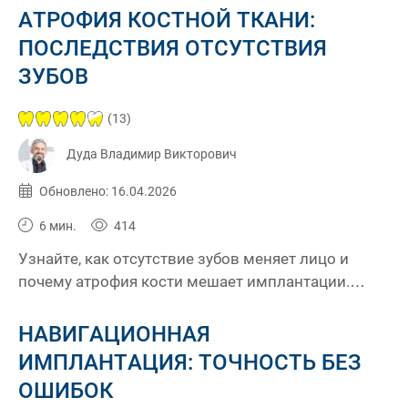
реальный календарь реабилитации от главного
АТРОФИЯ КОСТНОЙ ТКАНИ:
врача клиники KES Владимира Дуды.
ПОСЛЕДСТВИЯ ОТСУТСТВИЯ
ЗУБОВ
(13)
Дуда Владимир Викторович
Опубликовано:
06.04.2026
Обновлено: 16.04.2026
6 мин.
414
Узнайте, как отсутствие зубов меняет лицо и
почему атрофия кости мешает имплантации.
Решения от клиники KES.
НАВИГАЦИОННАЯ
ИМПЛАНТАЦИЯ: ТОЧНОСТЬ БЕЗ
ОШИБОК