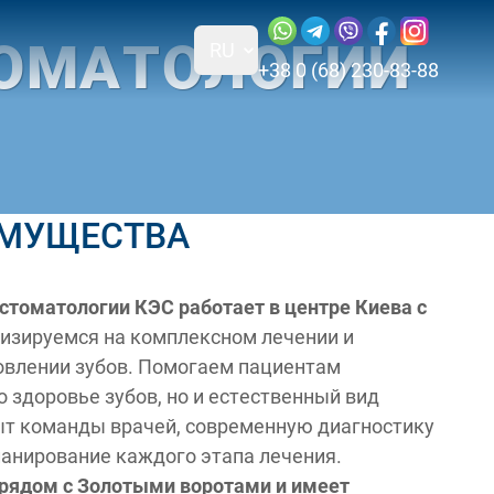
Наши социальные сети
Посетите 
Посети
ТОМАТОЛОГИИ
RU
+38 0 (68) 230-83-88
00 ВС: выходной
кроскопом
Киев, 01001
МУЩЕСТВА
стоматологии КЭС работает в центре Киева с
зируемся на комплексном лечении и
овлении зубов. Помогаем пациентам
о здоровье зубов, но и естественный вид
ыт команды врачей, современную диагностику
ланирование каждого этапа лечения.
рядом с Золотыми воротами и имеет