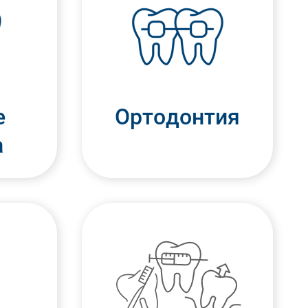
е
Ортодонтия
а