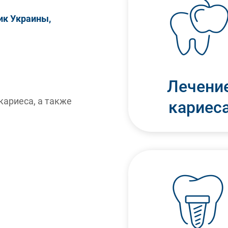
ик Украины,
Лечени
кариеса, а также
кариес