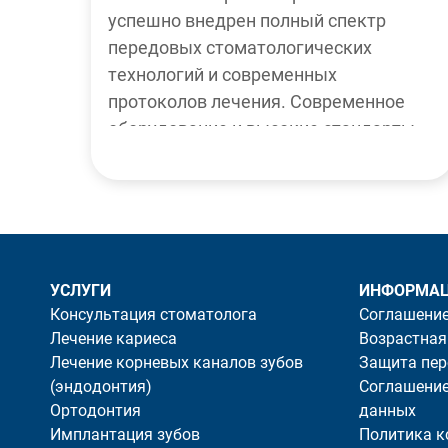
успешно внедрен полный спектр
передовых стоматологических
технологий и современных
протоколов лечения. Современное
оборудование и высокие стандарты.
Врачи работают очень уверенно,
аккуратно и качественно. Подробно
разъясняется каждый шаг лечения,
постоянно интересующийся моим
Отзывы автоматически переведены Google Translate
самочувствием. Все проходит
совершенно безболезненно! Уже 5 лет
УСЛУГИ
ИНФОРМА
Консультация стоматолога
Соглашение
– только сюда, и рекомендую всем
Лечение кариеса
Возрастная
знакомым! Благодарю команду
Лечение корневых каналов зубов
Защита пе
клиники за высокий
(эндодонтия)
Соглашение
профессионализм!
Ортодонтия
данных
Имплантация зубов
Политика 