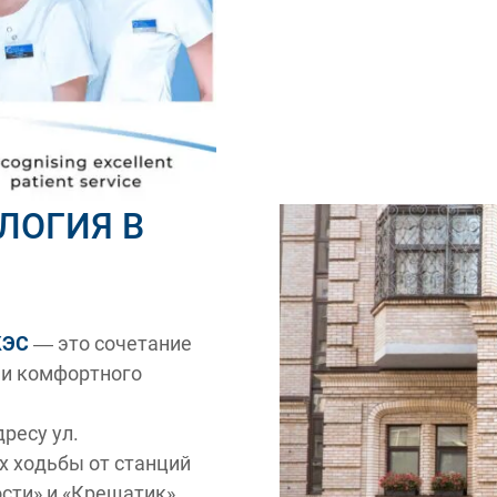
ЛОГИЯ В
КЭС
— это сочетание
 и комфортного
дресу ул.
ах ходьбы от станций
сти» и «Крещатик».