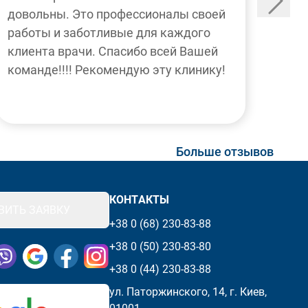
довольны. Это профессионалы своей
работы и заботливые для каждого
клиента врачи. Спасибо всей Вашей
команде!!!! Рекомендую эту клинику!
Больше отзывов
КОНТАКТЫ
ВИТЬ ЗАЯВКУ
+38 0 (68) 230-83-88
+38 0 (50) 230-83-80
ьные сети и мессенджеры
Посетите нашу страницу Facebook
Посетите нашу страницу Instagram
+38 0 (44) 230-83-88
ул. Паторжинского, 14, г. Киев,