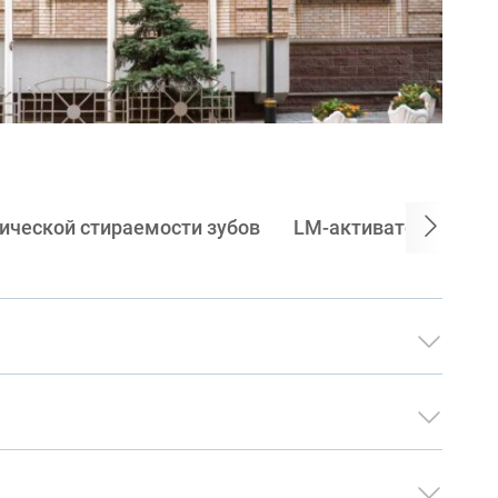
ической стираемости зубов
LM-активаторы
Ко